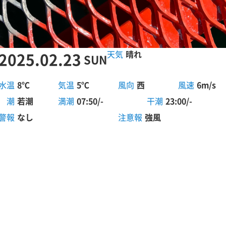
2025.02.23
晴れ
SUN
水温
8℃
気温
5℃
風向
西
風速
6m/s
潮
若潮
満潮
07:50/-
干潮
23:00/-
警報
なし
注意報
強風