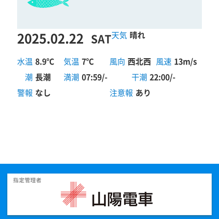
2025.02.22
晴れ
SAT
水温
8.9℃
気温
7℃
風向
西北西
風速
13m/s
潮
長潮
満潮
07:59/-
干潮
22:00/-
警報
なし
注意報
あり