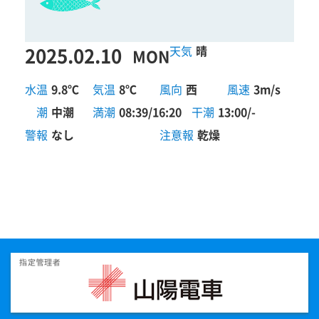
2025.02.10
晴
MON
水温
9.8℃
気温
8℃
風向
西
風速
3m/s
潮
中潮
満潮
08:39/16:20
干潮
13:00/-
警報
なし
注意報
乾燥