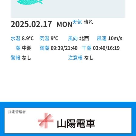
2025.02.17
晴れ
MON
水温
8.9℃
気温
9℃
風向
北西
風速
10m/s
潮
中潮
満潮
09:39/21:40
干潮
03:40/16:19
警報
なし
注意報
なし