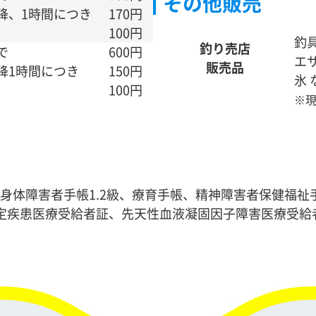
その他販売
降、1時間につき
170円
100円
釣
釣り売店
で
600円
エ
販売品
降1時間につき
150円
氷
100円
※
体障害者手帳1.2級、療育手帳、精神障害者保健福祉手
定疾患医療受給者証、先天性血液凝固因子障害医療受給