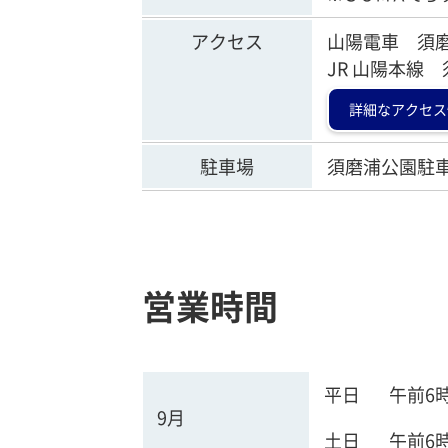
アクセス
山陽電車 須
JR 山陽本線
詳細なアクセス
駐車場
須磨浦公園駐車
営業時間
平日
午前6
9月
土日
午前6