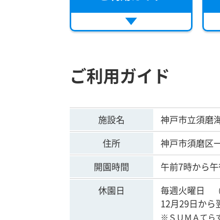
ご利用ガイド
施設名
神戸市立須磨
住所
神戸市須磨区
開園時間
午前7時から
休園日
毎週火曜日
12月29日から
※ＳＵＭＡてらす