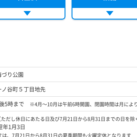
海づり公園
一ノ谷町５丁目地先
午後5時まで
※4月～10月は午前6時開園、閉園時間は月によ
（ただし休日にあたる日及び7月21日から8月31日までの日を除
翌年1月3日
は、7月21日から8月31日の夏季期間も火曜定休となります