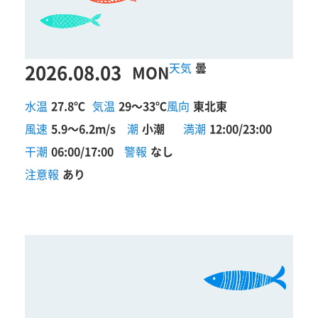
2026.08.03
曇
MON
水温
27.8℃
気温
29～33℃
風向
東北東
風速
5.9～6.2m/s
潮
小潮
満潮
12:00/23:00
干潮
06:00/17:00
警報
なし
注意報
あり