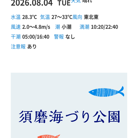
2026.08.04
晴れ
TUE
水温
28.3℃
気温
27～33℃
風向
東北東
風速
2.0～4.8m/s
潮
小潮
満潮
10:20/22:40
干潮
05:00/16:40
警報
なし
注意報
あり