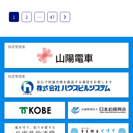
1
2
…
47