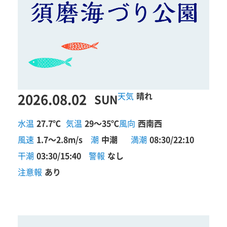
2026.08.02
晴れ
SUN
水温
27.7℃
気温
29～35℃
風向
西南西
風速
1.7～2.8m/s
潮
中潮
満潮
08:30/22:10
干潮
03:30/15:40
警報
なし
注意報
あり