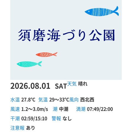
2026.08.01
晴れ
SAT
水温
27.8℃
気温
29～33℃
風向
西北西
風速
1.2～3.0m/s
潮
中潮
満潮
07:49/22:00
干潮
02:59/15:10
警報
なし
注意報
あり