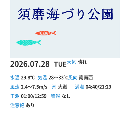
2026.07.28
晴れ
TUE
水温
29.8℃
気温
28～33℃
風向
南南西
風速
2.4～7.5m/s
潮
大潮
満潮
04:40/21:29
干潮
01:00/12:59
警報
なし
注意報
あり