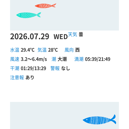
2026.07.29
曇
WED
水温
29.4℃
気温
28℃
風向
西
風速
3.2～6.4m/s
潮
大潮
満潮
05:39/21:49
干潮
01:29/13:29
警報
なし
注意報
あり