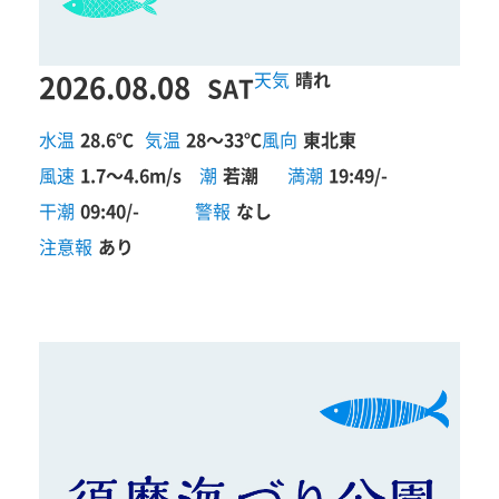
2026.08.08
晴れ
SAT
水温
28.6℃
気温
28～33℃
風向
東北東
風速
1.7～4.6m/s
潮
若潮
満潮
19:49/-
干潮
09:40/-
警報
なし
注意報
あり