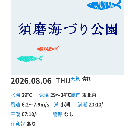
2026.08.06
晴れ
THU
水温
29℃
気温
29～34℃
風向
東北東
風速
6.2～7.9m/s
潮
小潮
満潮
23:10/-
干潮
07:10/-
警報
なし
注意報
あり