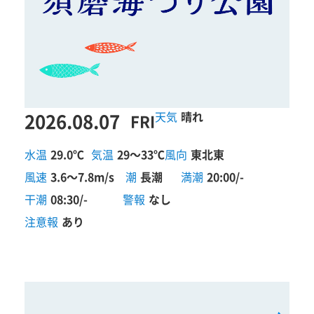
2026.08.07
晴れ
FRI
水温
29.0℃
気温
29～33℃
風向
東北東
風速
3.6～7.8m/s
潮
長潮
満潮
20:00/-
干潮
08:30/-
警報
なし
注意報
あり