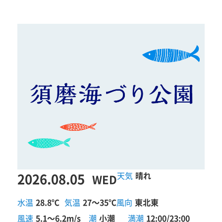
2026.08.05
晴れ
WED
水温
28.8℃
気温
27～35℃
風向
東北東
風速
5.1～6.2m/s
潮
小潮
満潮
12:00/23:00