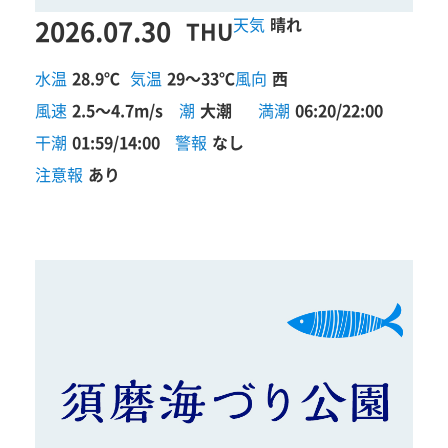
2026.07.30
晴れ
THU
水温
28.9℃
気温
29～33℃
風向
西
風速
2.5～4.7m/s
潮
大潮
満潮
06:20/22:00
干潮
01:59/14:00
警報
なし
注意報
あり