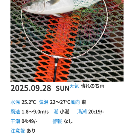
2025.09.28
晴れのち雨
SUN
水温
25.2℃
気温
22～27℃
風向
東
風速
1.8～9.0m/s
潮
小潮
満潮
20:19/-
干潮
04:49/-
警報
なし
注意報
あり