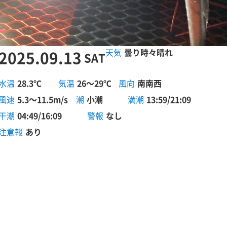
2025.09.13
曇り時々晴れ
SAT
水温
28.3℃
気温
26～29℃
風向
南南西
風速
5.3～11.5m/s
潮
小潮
満潮
13:59/21:09
干潮
04:49/16:09
警報
なし
注意報
あり