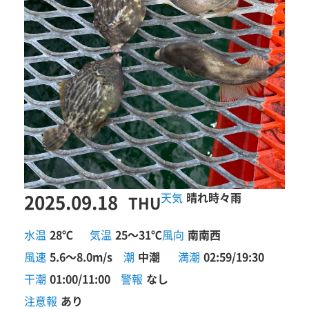
2025.09.18
晴れ時々雨
THU
水温
28℃
気温
25～31℃
風向
南南西
風速
5.6～8.0m/s
潮
中潮
満潮
02:59/19:30
干潮
01:00/11:00
警報
なし
注意報
あり