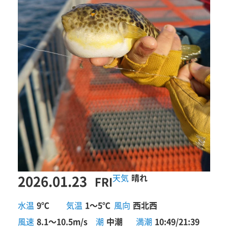
2026.01.23
晴れ
FRI
水温
9℃
気温
1～5℃
風向
西北西
風速
8.1～10.5m/s
潮
中潮
満潮
10:49/21:39