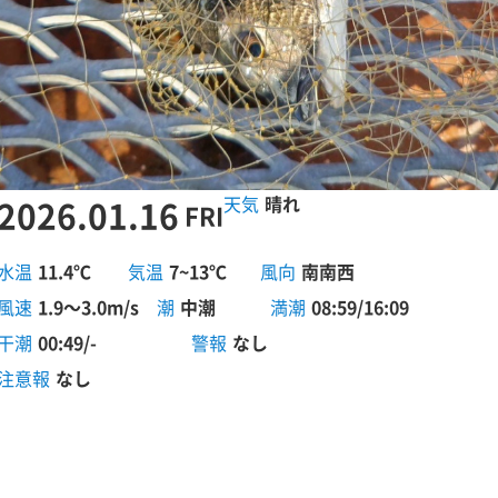
2026.01.16
晴れ
FRI
水温
11.4℃
気温
7~13℃
風向
南南西
風速
1.9～3.0m/s
潮
中潮
満潮
08:59/16:09
干潮
00:49/-
警報
なし
注意報
なし