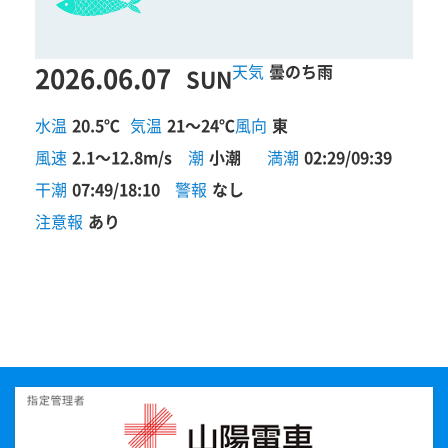
2026.06.07
曇のち雨
SUN
水温
20.5℃
気温
21～24℃
風向
東
風速
2.1～12.8m/s
潮
小潮
満潮
02:29/09:39
干潮
07:49/18:10
警報
なし
注意報
あり