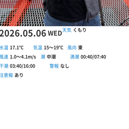
2026.05.06
くもり
WED
水温
17.1℃
気温
15～19℃
風向
東
風速
1.0～4.1m/s
潮
中潮
満潮
00:40/07:40
干潮
03:40/16:00
警報
なし
注意報
あり