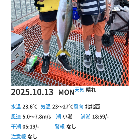
2025.10.13
晴れ
MON
水温
23.6℃
気温
23～27℃
風向
北北西
風速
5.0～7.8m/s
潮
小潮
満潮
18:59/-
干潮
05:19/-
警報
なし
注意報
なし