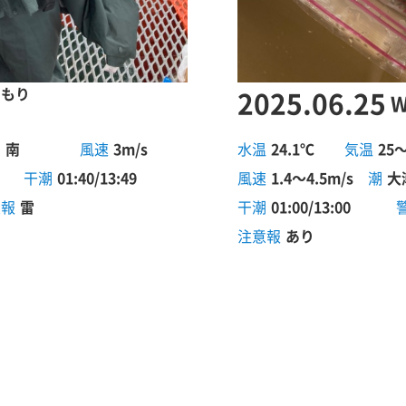
くもり
2025.06.25
W
向
南
風速
3m/s
水温
24.1℃
気温
25
干潮
01:40/13:49
風速
1.4～4.5m/s
潮
大
意報
雷
干潮
01:00/13:00
注意報
あり