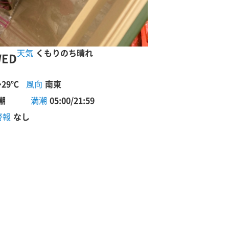
くもりのち晴れ
ED
～29℃
風向
南東
潮
満潮
05:00/21:59
警報
なし