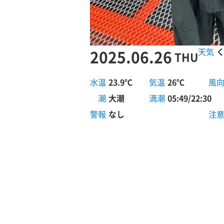
2025.06.26
THU
水温
23.9℃
気温
26℃
風
潮
大潮
満潮
05:49/22:30
警報
なし
注