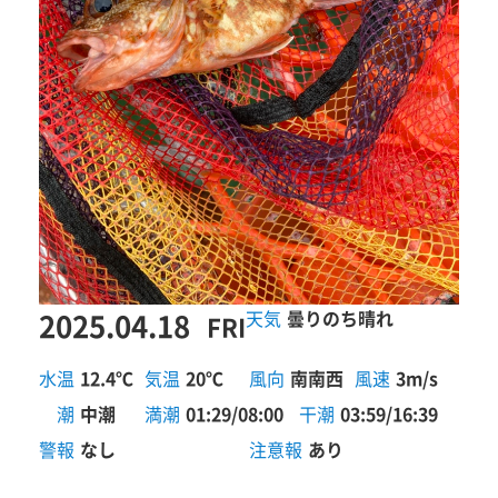
2025.04.18
曇りのち晴れ
FRI
水温
12.4℃
気温
20℃
風向
南南西
風速
3m/s
潮
中潮
満潮
01:29/08:00
干潮
03:59/16:39
警報
なし
注意報
あり