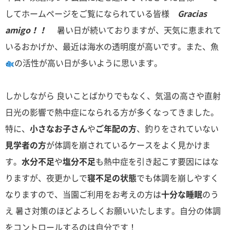
してホームページをご覧になられている皆様
Gracias
amigo！！
暑い日が続いておりますが、天気に恵まれて
いるおかげか、最近は海水の透明度が高いです。また、魚
の活性が高い日が多いように思います。
しかしながら 良いことばかりでもなく、気温の高さや直射
日光の影響で熱中症になられる方が多くなってきました。
特に、
小さなお子さん
や
ご年配の方
、釣りをされていない
見学者の方
が体調を崩されているケースをよく見かけま
す。
水分不足
や
塩分不足
も熱中症を引き起こす要因にはな
りますが、夜更かしで
寝不足の状態
でも体調を崩しやすく
なりますので、当園ご利用をお考えの方は
十分な睡眠
のう
え 暑さ対策のほどよろしくお願いいたします。自分の体調
をコントロールするのは自分です！