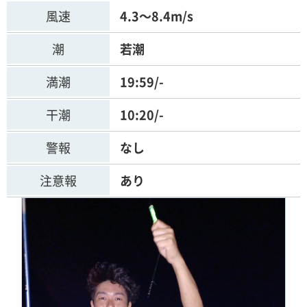
風速
4.3～8.4m/s
潮
若潮
満潮
19:59/-
干潮
10:20/-
警報
なし
注意報
あり