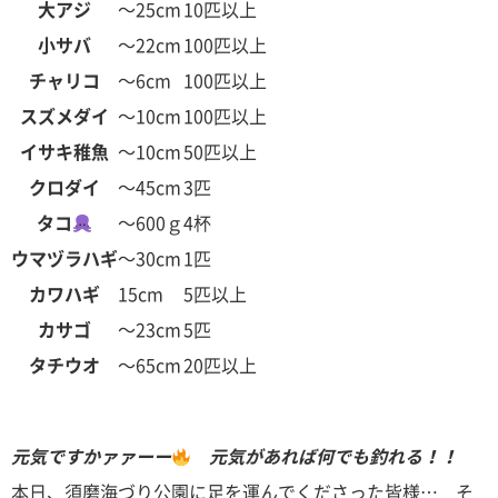
大アジ
～25cm
10匹以上
小サバ
～22cm
100匹以上
チャリコ
～6cm
100匹以上
スズメダイ
～10cm
100匹以上
イサキ稚魚
～10cm
50匹以上
クロダイ
～45cm
3匹
タコ
～600ｇ
4杯
ウマヅラハギ
～30cm
1匹
カワハギ
15cm
5匹以上
カサゴ
～23cm
5匹
タチウオ
～65cm
20匹以上
元気ですかァァーー
元気があれば何でも釣れる！！
本日、須磨海づり公園に足を運んでくださった皆様… そ