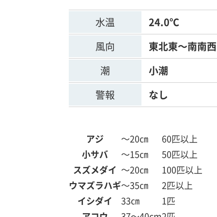
水温
24.0℃
風向
東北東～南南西
潮
小潮
警報
なし
アジ
～20㎝
60匹以上
小サバ
～15㎝
50匹以上
スズメダイ
～20㎝
100匹以上
ウマズラハギ
～35㎝
2匹以上
イシダイ
33㎝
1匹
アコウ
37～40cm
2匹