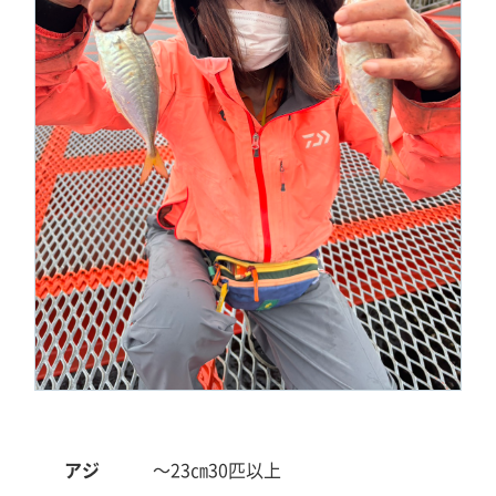
アジ
～23㎝
30匹以上