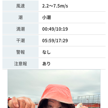
風速
2.2～7.5m/s
潮
小潮
満潮
00:49/10:19
干潮
05:59/17:29
警報
なし
注意報
あり