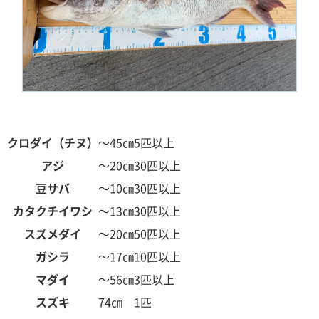
クロダイ（チヌ）
～45㎝
5匹以上
アジ
～20㎝
30匹以上
豆サバ
～10㎝
30匹以上
カタクチイワシ
～13㎝
30匹以上
スズメダイ
～20㎝
50匹以上
ガシラ
～17㎝
10匹以上
マダイ
～56㎝
3匹以上
スズキ
74㎝
1匹