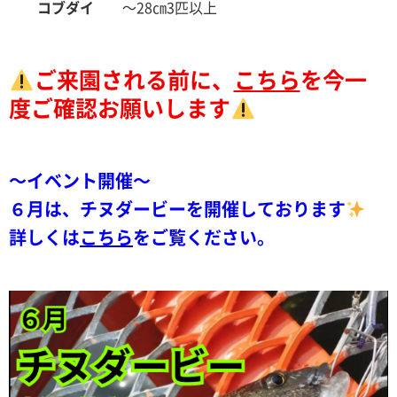
コブダイ
～28㎝
3匹以上
ご来園される前に、
こちら
を今一
度ご確認お願いします
～イベント開催～
６月は、チヌダービーを開催しております
詳しくは
こちら
をご覧ください。