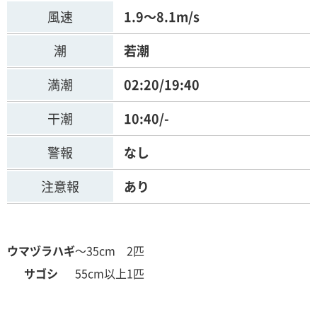
風速
1.9～8.1m/s
潮
若潮
満潮
02:20/19:40
干潮
10:40/-
警報
なし
注意報
あり
ウマヅラハギ
～35cm
2匹
サゴシ
55cm以上
1匹