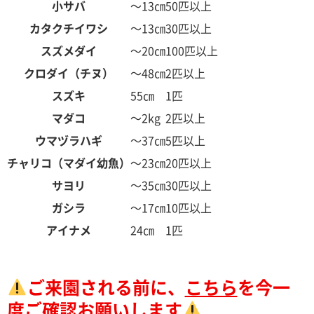
小サバ
～13㎝
50匹以上
カタクチイワシ
～13㎝
30匹以上
スズメダイ
～20㎝
100匹以上
クロダイ（チヌ）
～48㎝
2匹以上
スズキ
55㎝
1匹
マダコ
～2kg
2匹以上
ウマヅラハギ
～37㎝
5匹以上
チャリコ（マダイ幼魚）
～23㎝
20匹以上
サヨリ
～35㎝
30匹以上
ガシラ
～17㎝
10匹以上
アイナメ
24㎝
1匹
ご来園される前に、
こちら
を今一
度ご確認お願いします