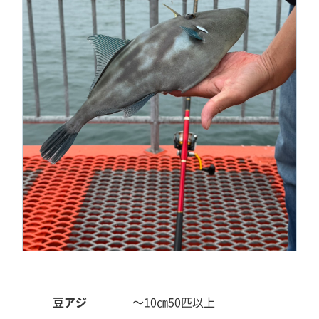
豆アジ
～10㎝
50匹以上