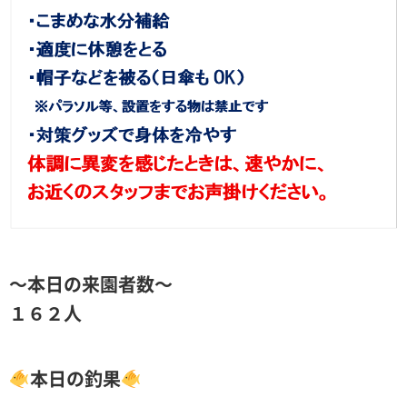
～本日の来園者数～
１６２人
本日の釣果