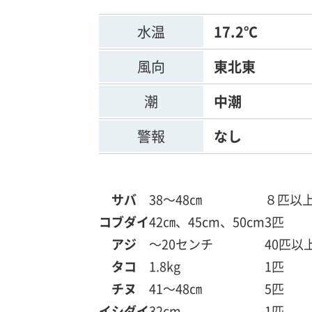
水温
17.2℃
風向
東北東
潮
中潮
警報
なし
サバ
38～48㎝
８匹以
コブダイ
42㎝、45cm、50cm
3匹
アジ
～20センチ
40匹以
タコ
1.8kg
1匹
チヌ
41～48㎝
5匹
イシダイ
32cm
1匹