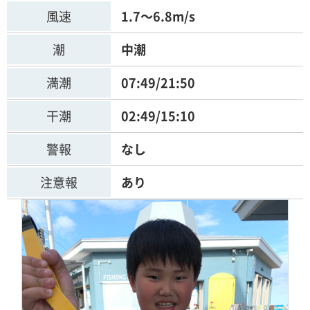
風速
1.7～6.8m/s
潮
中潮
満潮
07:49/21:50
干潮
02:49/15:10
警報
なし
注意報
あり