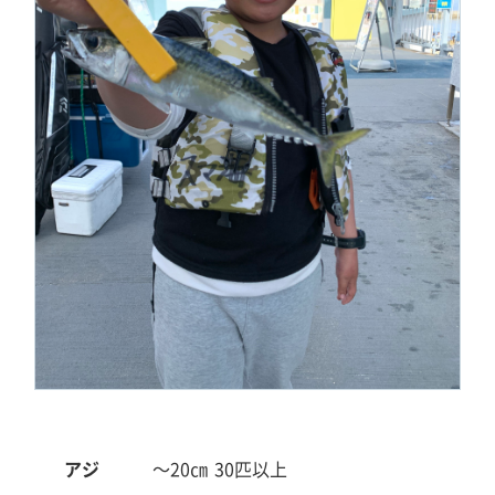
アジ
～20㎝
30匹以上