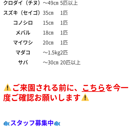
クロダイ（チヌ）
～49㎝
5匹以上
スズキ（セイゴ）
35㎝
1匹
コノシロ
15㎝
1匹
メバル
18㎝
1匹
マイワシ
20㎝
1匹
マダコ
～1.5kg
2匹
サバ
～30㎝
20匹以上
ご来園される前に、
こちら
を今一
度ご確認お願いします
スタッフ募集中