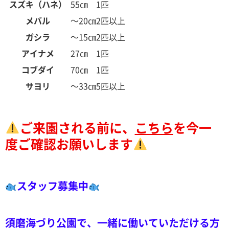
スズキ（ハネ）
55㎝
1匹
メバル
～20㎝
2匹以上
ガシラ
～15㎝
2匹以上
アイナメ
27㎝
1匹
コブダイ
70㎝
1匹
サヨリ
～33㎝
5匹以上
ご来園される前に、
こちら
を今一
度ご確認お願いします
スタッフ募集中
須磨海づり公園で、一緒に働いていただける方