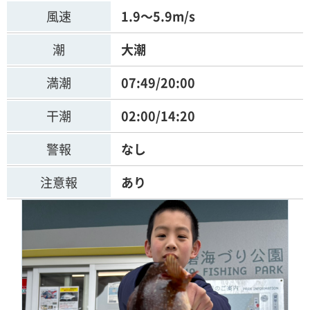
風速
1.9～5.9m/s
潮
大潮
満潮
07:49/20:00
干潮
02:00/14:20
警報
なし
注意報
あり