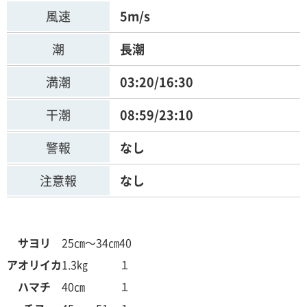
風速
5m/s
潮
長潮
満潮
03:20/16:30
干潮
08:59/23:10
警報
なし
注意報
なし
サヨリ
25㎝～34㎝
40
アオリイカ
1.3㎏
１
ハマチ
40㎝
１