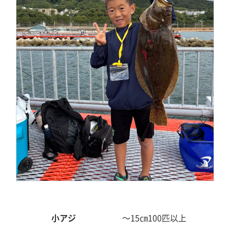
小アジ
～15㎝
100匹以上