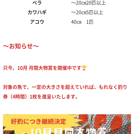
ベラ
～20㎝
20匹以上
カワハギ
～20㎝
5匹以上
アコウ
40㎝
1匹
～お知らせ～
只今、10月 月間大物賞を開催中です
対象の魚で、一定の大きさを超えていれば、もれなく釣り
券（4時間）1枚を進呈いたします。