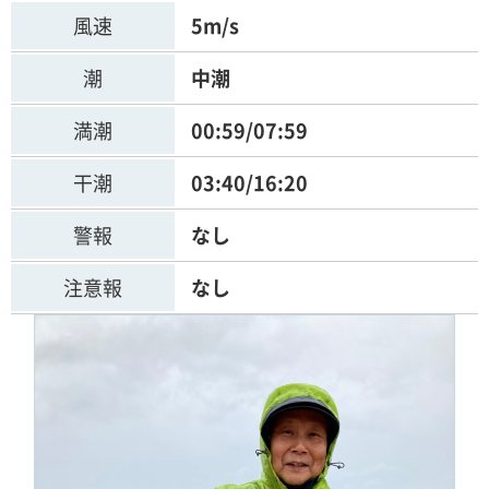
風速
5m/s
潮
中潮
満潮
00:59/07:59
干潮
03:40/16:20
警報
なし
注意報
なし