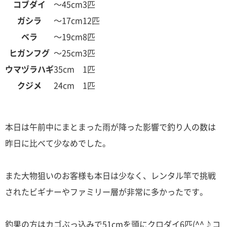
コブダイ
～45cm
3匹
ガシラ
～17cm
12匹
ベラ
～19cm
8匹
ヒガンフグ
～25cm
3匹
ウマヅラハギ
35cm
1匹
クジメ
24cm
1匹
本日は午前中にまとまった雨が降った影響で釣り人の数は
昨日に比べて少なめでした。
また大物狙いのお客様も本日は少なく、レンタル竿で挑戦
されたビギナーやファミリー層が非常に多かったです。
釣果の方はカゴぶっ込みで51cmを頭にクロダイ6匹(^^♪コ