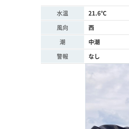
水温
21.6℃
風向
西
潮
中潮
警報
なし