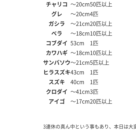
チャリコ
～20cm
50匹以上
グレ
～20cm
4匹
ガシラ
～21cm
20匹以上
ベラ
～18cm
10匹以上
コブダイ
53cm
1匹
カワハギ
～18cm
10匹以上
サンバソウ
～21cm
5匹以上
ヒラスズキ
43cm
1匹
スズキ
40cm
1匹
クロダイ
～41cm
3匹
アイゴ
～17cm
20匹以上
3連休の真ん中という事もあり、本日は大