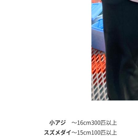
小アジ
～16cm
300匹以上
スズメダイ
～15cm
100匹以上