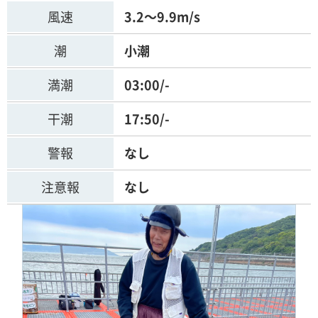
風速
3.2～9.9m/s
潮
小潮
満潮
03:00/-
干潮
17:50/-
警報
なし
注意報
なし