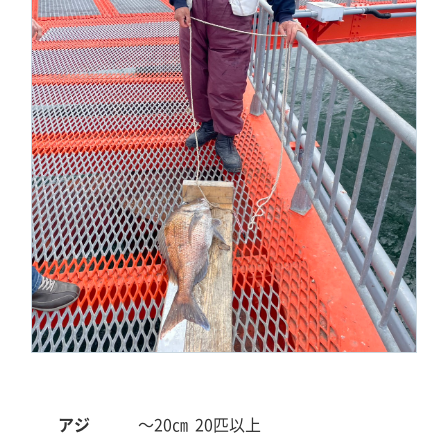
アジ
～20㎝
20匹以上