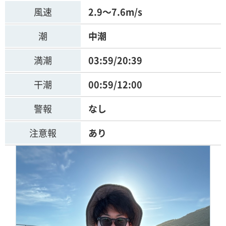
風速
2.9～7.6m/s
潮
中潮
満潮
03:59/20:39
干潮
00:59/12:00
警報
なし
注意報
あり