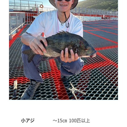
小アジ
～15㎝
100匹以上