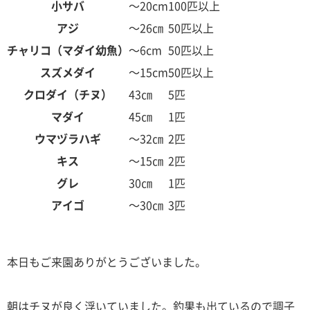
小サバ
～20cm
100匹以上
アジ
～26㎝
50匹以上
チャリコ（マダイ幼魚）
～6cm
50匹以上
スズメダイ
～15cm
50匹以上
クロダイ（チヌ）
43㎝
5匹
マダイ
45㎝
1匹
ウマヅラハギ
～32㎝
2匹
キス
～15㎝
2匹
グレ
30㎝
1匹
アイゴ
～30㎝
3匹
本日もご来園ありがとうございました。
朝はチヌが良く浮いていました。釣果も出ているので調子