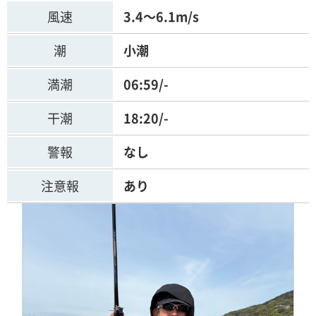
風速
3.4～6.1m/s
潮
小潮
満潮
06:59/-
干潮
18:20/-
警報
なし
注意報
あり