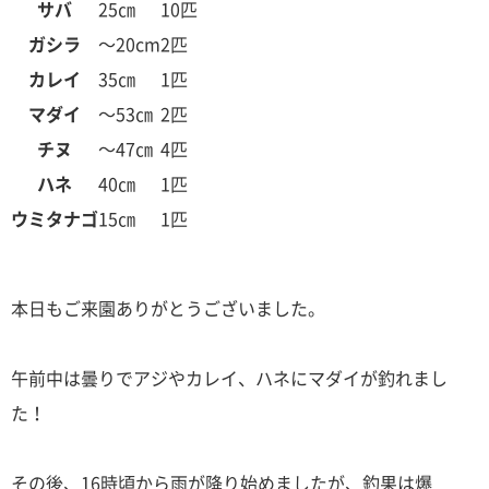
サバ
25㎝
10匹
ガシラ
～20cm
2匹
カレイ
35㎝
1匹
マダイ
～53㎝
2匹
チヌ
～47㎝
4匹
ハネ
40㎝
1匹
ウミタナゴ
15㎝
1匹
本日もご来園ありがとうございました。
午前中は曇りでアジやカレイ、ハネにマダイが釣れまし
た！
その後、16時頃から雨が降り始めましたが、釣果は爆