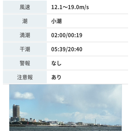
風速
12.1～19.0m/s
潮
小潮
満潮
02:00/00:19
干潮
05:39/20:40
警報
なし
注意報
あり