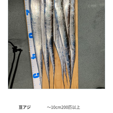
豆アジ
～10cm
200匹以上