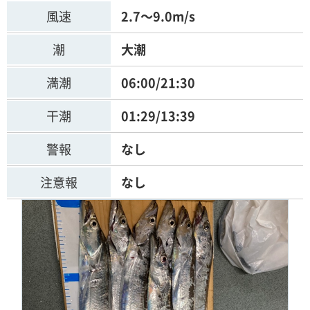
風速
2.7～9.0m/s
潮
大潮
満潮
06:00/21:30
干潮
01:29/13:39
警報
なし
注意報
なし