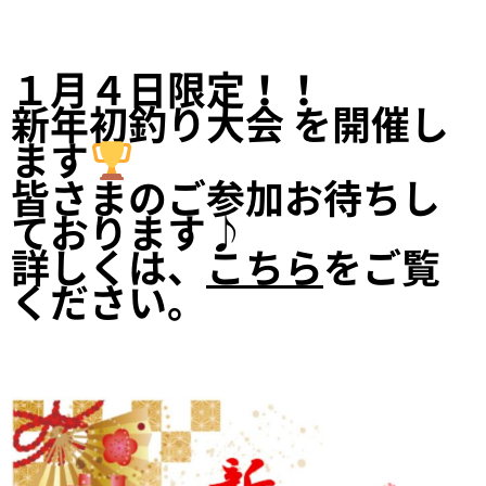
１月４日限定！！
新年初釣り大会 を開催し
ます
皆さまのご参加お待ちし
ております♪
詳しくは、
こちら
をご覧
ください。