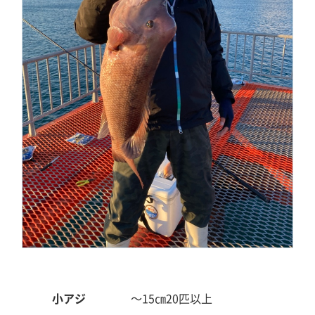
小アジ
～15㎝
20匹以上