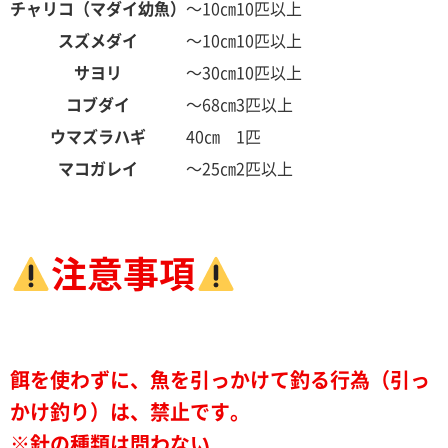
チャリコ（マダイ幼魚）
～10㎝
10匹以上
スズメダイ
～10㎝
10匹以上
サヨリ
～30㎝
10匹以上
コブダイ
～68㎝
3匹以上
ウマズラハギ
40㎝
1匹
マコガレイ
～25㎝
2匹以上
注意事項
餌を使わずに、魚を引っかけて釣る行為（引っ
かけ釣り）は、禁止です。
※針の種類は問わない