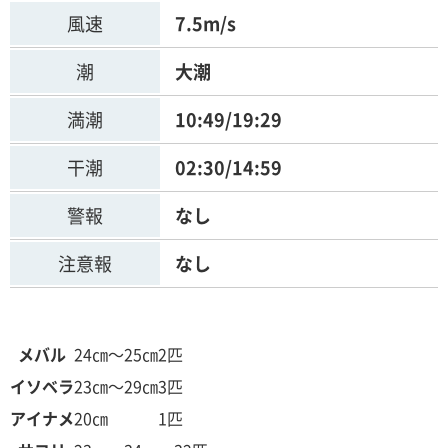
風速
7.5m/s
潮
大潮
満潮
10:49/19:29
干潮
02:30/14:59
警報
なし
注意報
なし
メバル
24㎝～25㎝
2匹
イソベラ
23㎝～29㎝
3匹
アイナメ
20㎝
1匹