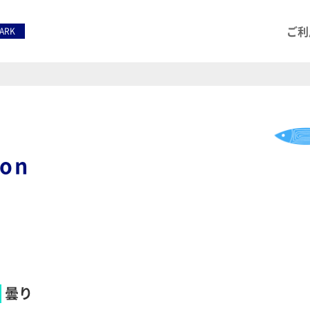
ご利
PARK
ion
曇り