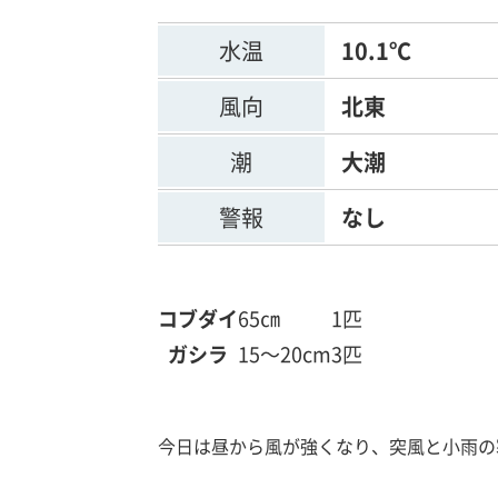
水温
10.1℃
風向
北東
潮
大潮
警報
なし
コブダイ
65㎝
1匹
ガシラ
15～20cm
3匹
今日は昼から風が強くなり、突風と小雨の