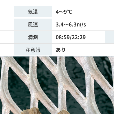
気温
4～9℃
風速
3.4～6.3m/s
満潮
08:59/22:29
注意報
あり