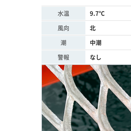
水温
9.7℃
風向
北
潮
中潮
警報
なし