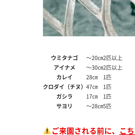
ウミタナゴ
～20㎝
2匹以上
アイナメ
～30㎝
2匹以上
カレイ
28㎝
1匹
クロダイ（チヌ）
47㎝
1匹
ガシラ
17㎝
1匹
サヨリ
～28㎝
5匹
ご来園される前に、
こち