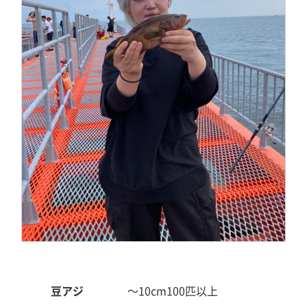
豆アジ
～10cm
100匹以上