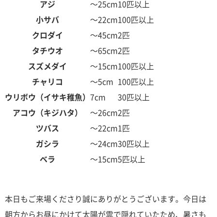
アジ
～25cm
10匹以上
小サバ
～22cm
100匹以上
クロダイ
～45cm
2匹
タチウオ
～65cm
2匹
スズメダイ
～15cm
100匹以上
チャリコ
～5cm
100匹以上
ウリボウ（イサキ稚魚）
7cm
30匹以上
アコウ（キジハタ）
～26cm
2匹
ツバス
～22cm
1匹
ガシラ
～24cm
30匹以上
ベラ
～15cm
5匹以上
本日もご来場くださり誠にありがとうございます。今日は
朝方からお昼にかけて太陽が雲で隠れていたため、暑さも