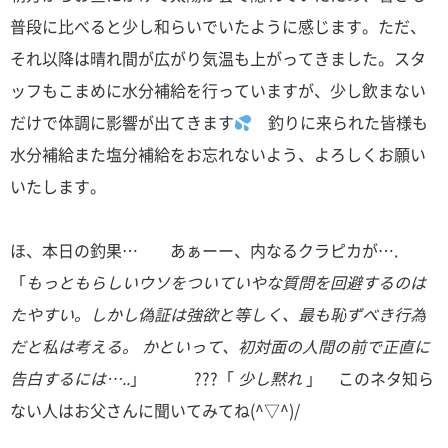
普段に比べると少し和らいでいたように感じます。ただ、
それ以降は晴れ間が広がり気温も上がってきました。スタ
ッフもこまめに水分補給を行っていますが、少し飲まない
だけで体調に影響が出てきます
釣りに来られた皆様も
水分補給また塩分補給をお忘れないよう、よろしくお願い
いたします。
ほ、本日の釣果… あぁーー、内なるクラピカが….
「
もっともらしいウソをついていやな質問を回避するのは
たやすい。しかし偽証は強欲と等しく、最も恥ずべき行為
だと私は考える。
かといって、初対面の人間の前で正直に
告白するには…..
」 ???「
少し黙れ
」 このネタ知ら
ない人はお父さんに聞いてみてね(^▽^)/