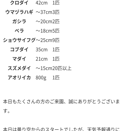
クロダイ
42cm
1匹
ウマヅラハギ
～37cm
3匹
ガシラ
～20cm
2匹
ベラ
～18cm
5匹
ショウサイフグ
～25cm
9匹
コブダイ
35cm
1匹
マダイ
21cm
1匹
スズメダイ
～15cm
20匹以上
アオリイカ
800g
1匹
本日もたくさんの方のご来園、誠にありがとうございま
す。
本日は曇り空からのスタートでしたが、天気予報通りに