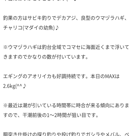
釣果の方はサビキ釣りでデカアジ、良型のウマヅラハギ、
チャリコ(マダイの幼魚)♪
※ウマヅラハギは釣台全域でコマセに海面近くまで浮いて
きますのでかなりの数が付いています。
エギングのアオリイカも好調持続です。本日のMAXは
2.6kg(^^♪
※最近は潮が引いている時間帯に時合が来る傾向にありま
すので、干潮前後の1～2時間が狙い目です。
胴突き仕掛けの探り釣りや投げ釣りでガシラやメバル、ベ