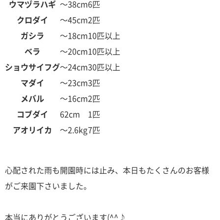
ウマヅラハギ
～38cm
6匹
クロダイ
～45cm
2匹
ガシラ
～18cm
10匹以上
ベラ
～20cm
10匹以上
ショウサイフグ
～24cm
30匹以上
マダイ
～23cm
3匹
メバル
～16cm
2匹
コブダイ
62cm
1匹
アオリイカ
～2.6kg
7匹
心配された雨も開園時には止み、本日もたくさんのお客様
がご来園下さいました。
本当にありがとうございます(^^♪