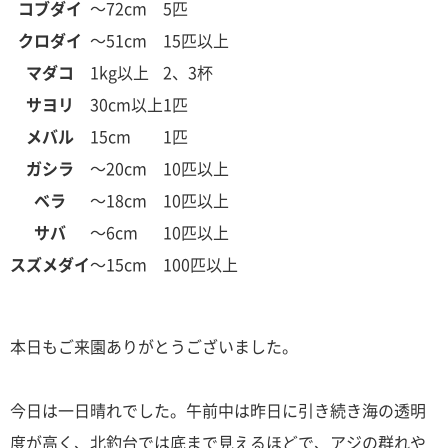
コブダイ
～72cm
5匹
クロダイ
～51cm
15匹以上
マダコ
1kg以上
2、3杯
サヨリ
30cm以上
1匹
メバル
15cm
1匹
ガシラ
～20cm
10匹以上
ベラ
～18cm
10匹以上
サバ
～6cm
10匹以上
スズメダイ
～15cm
100匹以上
本日もご来園ありがとうございました。
今日は一日晴れでした。午前中は昨日に引き続き海の透明
度が高く、北釣台では底まで見えるほどで、アジの群れや