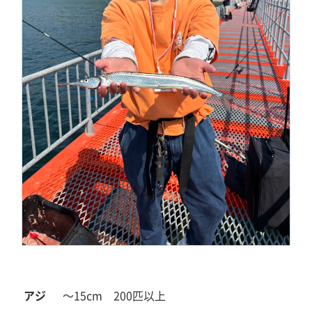
アジ
～15cm
200匹以上