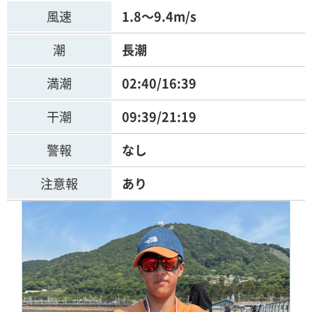
風速
1.8～9.4m/s
潮
長潮
満潮
02:40/16:39
干潮
09:39/21:19
警報
なし
注意報
あり