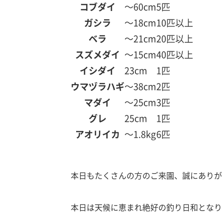
コブダイ
～60cm
5匹
ガシラ
～18cm
10匹以上
ベラ
～21cm
20匹以上
スズメダイ
～15cm
40匹以上
イシダイ
23cm
1匹
ウマヅラハギ
～38cm
2匹
マダイ
～25cm
3匹
グレ
25cm
1匹
アオリイカ
～1.8kg
6匹
本日もたくさんの方のご来園、誠にありが
本日は天候に恵まれ絶好の釣り日和となり