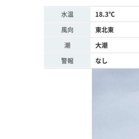
水温
18.3℃
風向
東北東
潮
大潮
警報
なし