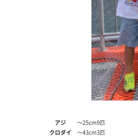
アジ
～25cm
9匹
クロダイ
～43cm
3匹