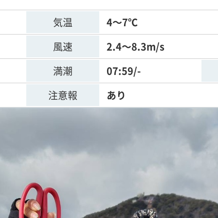
気温
4～7℃
風速
2.4～8.3m/s
満潮
07:59/-
注意報
あり