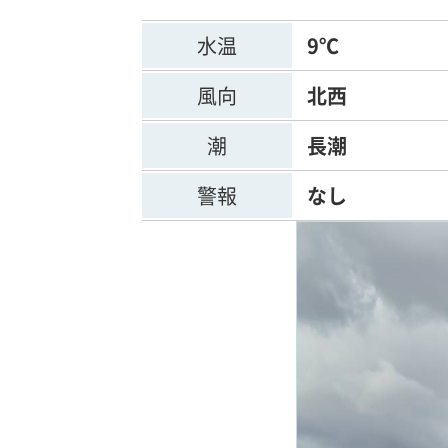
水温
9℃
風向
北西
潮
長潮
警報
なし