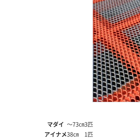
マダイ
～73㎝
3匹
アイナメ
38㎝
1匹