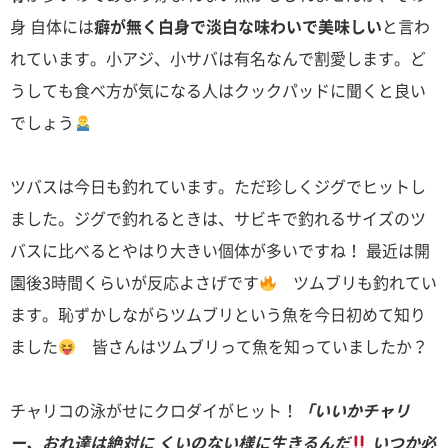
身 自体には
癖が無く白身で淡白な味わいで美味しい
と言わ
れています。小アジ、小サバは有名なんで割愛します。ど
うしても食べ方が気になる人はクックパッドに聞くと良い
でしょう
ツバスは今日も釣れています。ただ珍しくジグでヒットし
ました。ジグで釣れるときは、サビキで釣れるサイズのツ
バスに比べるとやはり大きい個体が多いですね！ 最近は開
園後3時間くらいが反応よさげです
ツムブリも釣れてい
ます。恥ずかしながらツムブリという魚を今日初めて知り
ました
皆さんはツムブリって魚を知っていましたか？
チャリコの泳がせにクロダイがヒット！
「いいかチャリ
ー、おれ達は絶対に くいのない様に生きるんだ
いつか必