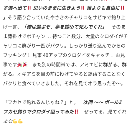
ず海へ出て
思いのままに生きよう
誰よりも自由に
」
そう語り合っていたやさきのチャリコをサビキで釣り上
げ一言、
「俺は選ぶぞ、夢を諦めて死んでくれ」
そのま
ま背掛けでポチャン. . . 待つこと数分、大量のクロダイがチ
ャリコに群がり一匹がパクリ。しっかり送り込んでからの
フッキング！ 見事 40アップのクロダイをキャッチ！ お見
事です
また別の時間帯では、アミエビに群がる、群
がる。オキアミを目の前に投げてやると躊躇することなく
パクリと食べていきました。それを見てオラ思ったぞ～。
「フカセで釣れるんじゃね？」と。
次回 ～～ ボールZ
フカセ釣りでクロダイ狙ってみた
ぜってぇ、見てくれ
よな