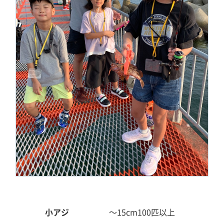
小アジ
～15cm
100匹以上