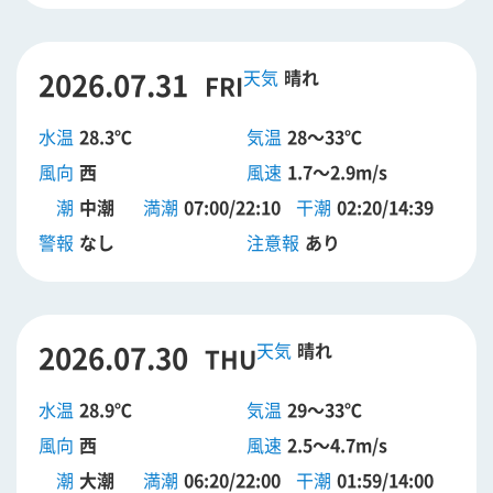
2026.07.31
晴れ
FRI
水温
28.3℃
気温
28～33℃
風向
西
風速
1.7～2.9m/s
潮
中潮
満潮
07:00/22:10
干潮
02:20/14:39
警報
なし
注意報
あり
2026.07.30
晴れ
THU
水温
28.9℃
気温
29～33℃
風向
西
風速
2.5～4.7m/s
潮
大潮
満潮
06:20/22:00
干潮
01:59/14:00