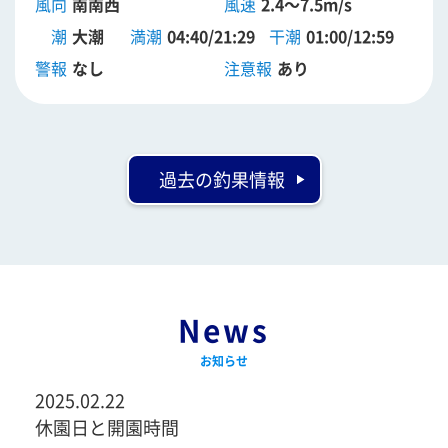
風向
南南西
風速
2.4～7.5m/s
潮
大潮
満潮
04:40/21:29
干潮
01:00/12:59
警報
なし
注意報
あり
過去の釣果情報
News
お知らせ
2025.02.22
休園日と開園時間